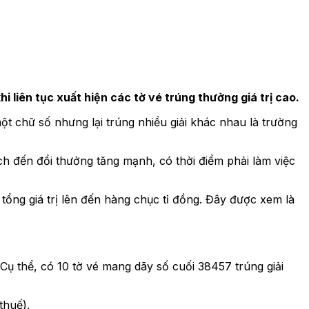
i liên tục xuất hiện các tờ vé trúng thưởng giá trị cao.
t chữ số nhưng lại trúng nhiều giải khác nhau là trường
h đến đổi thưởng tăng mạnh, có thời điểm phải làm việc
 tổng giá trị lên đến hàng chục tỉ đồng. Đây được xem là
 Cụ thể, có 10 tờ vé mang dãy số cuối 38457 trúng giải
thuế).