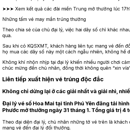
➤➤➤ Xem kết quả các đài miền Trung mở thưởng lúc 17h
Những tấm vé may mắn trúng thưởng
Theo chia sẻ của chủ đại lý, việc hai dãy số chỉ khác nh
qua.
Sau khi có KQSXMT, khách hàng liên tục mang vé đến đổi
họ mua các dãy số này một cách ngẫu nhiên, không hề d
Không khí nhộn nhịp tại đại lý khiến nhiều người chơi cả
chúc mừng đến chủ nhân, đồng thời không quên “xin vía
Liên tiếp xuất hiện vé trúng độc đắc
Không chỉ dừng lại ở các giải nhất và giải nhì, n
Đại lý vé số Hoa Mai tại tỉnh Phú Yên đăng tải hì
Phước mở thưởng ngày 31 tháng 1. Tổng giá trị 4 tờ
Theo đại diện đại lý, chủ nhân những tờ vé trên là khác
mang vé đến đại lý đổi thưởng.