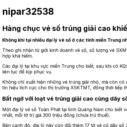
nipar32538
Hàng chục vé số trúng giải cao khi
Không khí tại nhiều đại lý vé số ở các tỉnh miền Trung n
Theo ghi nhận từ giới kinh doanh vé số, số lượng vé SXM
hợp khá hiếm.
Các đại lý tại khu vực miền Trung cho biết, sau khi có 
liên tục để kịp phục vụ.
Không chỉ xuất hiện những vé trúng giải nhỏ, mà còn có nh
tín hiệu tích cực cho thị trường XSKTMT, đồng thời tiếp
Bất ngờ với loạt vé trúng giải cao cùng dãy s
Một đại lý vé số Toàn Phát tại tỉnh Quảng Nam cho biết v
nhất, mỗi tờ trị giá 300 triệu đồng (chưa trừ thuế).
Bên cạnh đó, đại lý này còn đổi thêm 17 tờ vé có dãy số 38