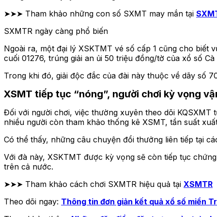
➤➤➤ Tham khảo những con số SXMT may mắn tại
SXM
SXMTR ngày càng phổ biến
Ngoài ra, một đại lý XSKTMT vé số cấp 1 cũng cho biết v
cuối 01276, trúng giải an ủi 50 triệu đồng/tờ của xổ số C
Trong khi đó, giải độc đắc của đài này thuộc về dãy số 7
XSMT tiếp tục “nóng”, người chơi kỳ vọng v
Đối với người chơi, việc thường xuyên theo dõi KQSXMT t
nhiều người còn tham khảo thống kê XSMT, tần suất xuất
Có thể thấy, những câu chuyện đổi thưởng liên tiếp tại
Với đà này, XSKTMT được kỳ vọng sẽ còn tiếp tục chứng k
trên cả nước.
➤➤➤ Tham khảo cách chơi SXMTR hiệu quả tại
XSMTR
Theo dõi ngay:
Thông tin đơn giản kết quả xổ số miền Tr